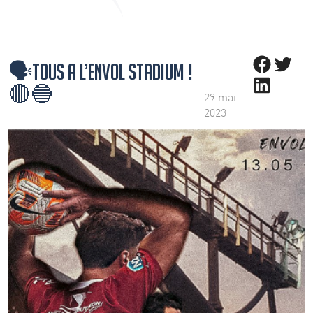
Share on Faceb
Share on Twi
🗣️Tous a l’envol stadium !
Share on LinkedI
🔴🔵
29 mai
2023