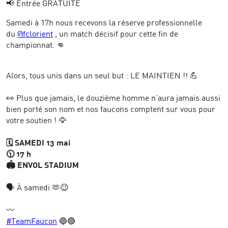
📢 Entrée GRATUITE
Samedi à 17h nous recevons la réserve professionnelle
du
@fclorient
, un match décisif pour cette fin de
championnat. 👊
Alors, tous unis dans un seul but : LE MAINTIEN !! 💪
👀 Plus que jamais, le douzième homme n’aura jamais aussi
bien porté son nom et nos faucons comptent sur vous pour
votre soutien ! 🦅
🗓️ SAMEDI 13 mai
🕦 17 h
🏟️ ENVOL STADIUM
🗣️ À samedi 🫶😉
〰️
#TeamFaucon
🔵🔴