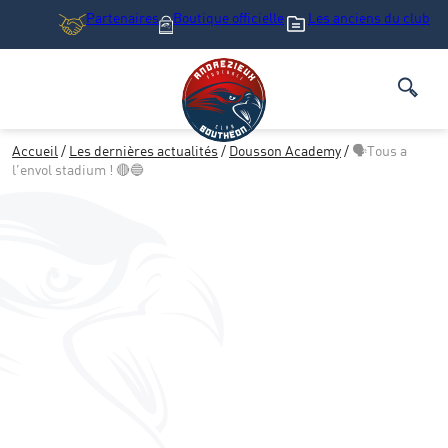
Partenaires
Boutique
officielle
Les anciens du club
Accueil
/
Les dernières actualités
/
Dousson Academy
/
🗣️Tous a
l’envol stadium ! 🔴🔵