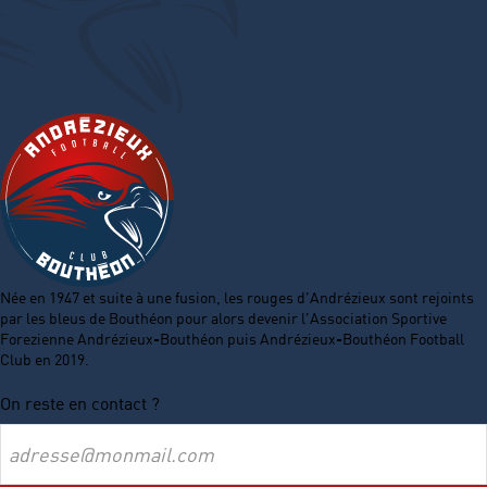
Née en 1947 et suite à une fusion, les rouges d’Andrézieux sont rejoints
par les bleus de Bouthéon pour alors devenir l’Association Sportive
Forezienne Andrézieux-Bouthéon puis Andrézieux-Bouthéon Football
Club en 2019.
On reste en contact ?