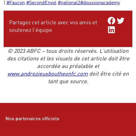
|
#Faucon
#SecondEnvol
#national2
#doussonacademy
Share on Facebo
Share on Twitt
Partagez cet article avec vos amis et
Share on LinkedIn
soutenez l’équipe
© 2023 ABFC – tous droits réservés. L’utilisation
des citations et les visuels de cet article doit être
accordée au préalable et
www.andrezieuxboutheonfc.com
doit être cité en
tant que source.
Nos partenaires officiels