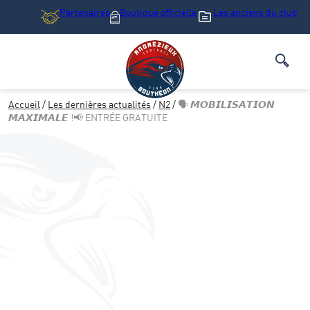
Partenaires
Boutique
officielle
Les anciens du club
Accueil
/
Les dernières actualités
/
N2
/
🗣️ 𝙈𝙊𝘽𝙄𝙇𝙄𝙎𝘼𝙏𝙄𝙊𝙉
𝙈𝘼𝙓𝙄𝙈𝘼𝙇𝙀 !📢 ENTRÉE GRATUITE