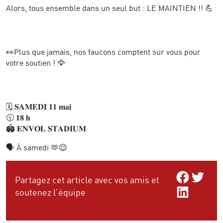
Alors, tous ensemble dans un seul but : LE MAINTIEN !! 💪
👀Plus que jamais, nos faucons comptent sur vous pour
votre soutien ! 🦅
🗓️ 𝐒𝐀𝐌𝐄𝐃𝐈 𝟏𝟏 𝐦𝐚𝐢
🕦 𝟏𝟖 𝐡
🏟️ 𝐄𝐍𝐕𝐎𝐋 𝐒𝐓𝐀𝐃𝐈𝐔𝐌
🗣️ À samedi 🫶😉
Share on Facebo
Share on Twitt
Partagez cet article avec vos amis et
Share on LinkedIn
soutenez l’équipe