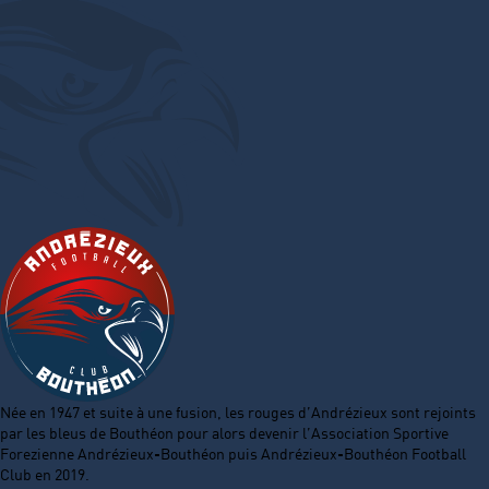
Née en 1947 et suite à une fusion, les rouges d’Andrézieux sont rejoints
par les bleus de Bouthéon pour alors devenir l’Association Sportive
Forezienne Andrézieux-Bouthéon puis Andrézieux-Bouthéon Football
Club en 2019.