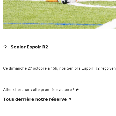
🦅 | 𝗦𝗲𝗻𝗶𝗼𝗿 𝗘𝘀𝗽𝗼𝗶𝗿 𝗥𝟮
Ce dimanche 27 octobre à 15h, nos Seniors Espoir R2 reçoivent 
Aller chercher cette première victoire ! 🔥
𝗧𝗼𝘂𝘀 𝗱𝗲𝗿𝗿𝗶𝗲̀𝗿𝗲 𝗻𝗼𝘁𝗿𝗲 𝗿𝗲́𝘀𝗲𝗿𝘃𝗲 👊