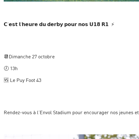
𝗖’𝗲𝘀𝘁 𝗹’𝗵𝗲𝘂𝗿𝗲 𝗱𝘂 𝗱𝗲𝗿𝗯𝘆 𝗽𝗼𝘂𝗿 𝗻𝗼𝘀 𝗨𝟭𝟴 𝗥𝟭 ⚡️
📆Dimanche 27 octobre
🕖 13h
🆚 Le Puy Foot 43
Rendez-vous à l’Envol Stadium pour encourager nos jeunes et 