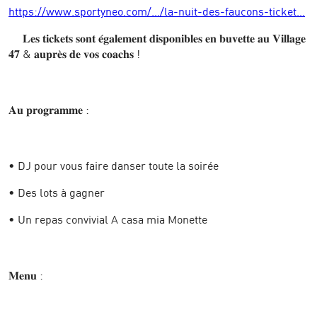
https://www.sportyneo.com/…/la-nuit-des-faucons-ticket…
𝐋𝐞𝐬 𝐭𝐢𝐜𝐤𝐞𝐭𝐬 𝐬𝐨𝐧𝐭 𝐞́𝐠𝐚𝐥𝐞𝐦𝐞𝐧𝐭 𝐝𝐢𝐬𝐩𝐨𝐧𝐢𝐛𝐥𝐞𝐬 𝐞𝐧 𝐛𝐮𝐯𝐞𝐭𝐭𝐞 𝐚𝐮 𝐕𝐢𝐥𝐥𝐚𝐠𝐞
𝟒𝟕 & 𝐚𝐮𝐩𝐫𝐞̀𝐬 𝐝𝐞 𝐯𝐨𝐬 𝐜𝐨𝐚𝐜𝐡𝐬 !
𝐀𝐮 𝐩𝐫𝐨𝐠𝐫𝐚𝐦𝐦𝐞 :
•⁠ ⁠DJ pour vous faire danser toute la soirée
•⁠ ⁠Des lots à gagner
•⁠ ⁠Un repas convivial A casa mia Monette
𝐌𝐞𝐧𝐮 :