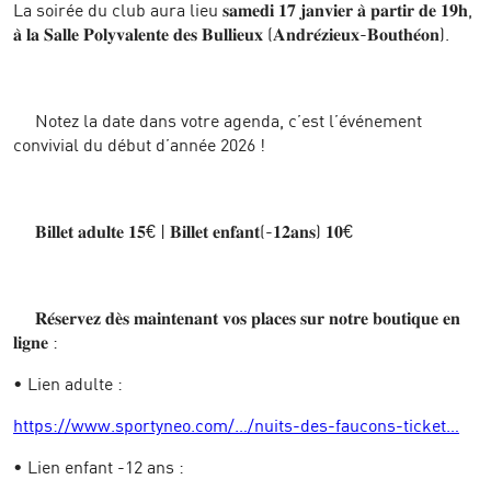
La soirée du club
aura lieu 𝐬𝐚𝐦𝐞𝐝𝐢 𝟏𝟕 𝐣𝐚𝐧𝐯𝐢𝐞𝐫 𝐚̀ 𝐩𝐚𝐫𝐭𝐢𝐫 𝐝𝐞 𝟏𝟗𝐡,
𝐚̀ 𝐥𝐚 𝐒𝐚𝐥𝐥𝐞 𝐏𝐨𝐥𝐲𝐯𝐚𝐥𝐞𝐧𝐭𝐞 𝐝𝐞𝐬 𝐁𝐮𝐥𝐥𝐢𝐞𝐮𝐱 (𝐀𝐧𝐝𝐫𝐞́𝐳𝐢𝐞𝐮𝐱-𝐁𝐨𝐮𝐭𝐡𝐞́𝐨𝐧).
Notez la date dans votre agenda, c’est l’événement
convivial du début d’année 2026 !
𝐁𝐢𝐥𝐥𝐞𝐭 𝐚𝐝𝐮𝐥𝐭𝐞 𝟏𝟓€ | 𝐁𝐢𝐥𝐥𝐞𝐭 𝐞𝐧𝐟𝐚𝐧𝐭(-𝟏𝟐𝐚𝐧𝐬) 𝟏𝟎€
𝐑𝐞́𝐬𝐞𝐫𝐯𝐞𝐳 𝐝𝐞̀𝐬 𝐦𝐚𝐢𝐧𝐭𝐞𝐧𝐚𝐧𝐭 𝐯𝐨𝐬 𝐩𝐥𝐚𝐜𝐞𝐬 𝐬𝐮𝐫 𝐧𝐨𝐭𝐫𝐞 𝐛𝐨𝐮𝐭𝐢𝐪𝐮𝐞 𝐞𝐧
𝐥𝐢𝐠𝐧𝐞 :
•⁠ ⁠Lien adulte :
https://www.sportyneo.com/…/nuits-des-faucons-ticket…
•⁠ ⁠Lien enfant -12 ans :