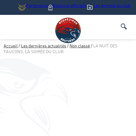
Partenaires
Boutique
officielle
Les anciens du club
Accueil
/
Les dernières actualités
/
Non classé
/
LA NUIT DES
FAUCONS, LA SOIRÉE DU CLUB