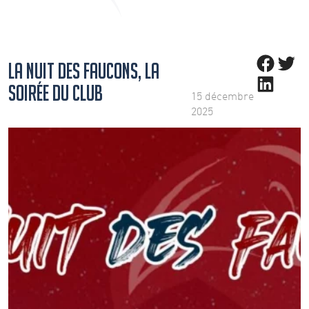
Share on Fac
Share on T
LA NUIT DES FAUCONS, LA
Share on Linke
SOIRÉE DU CLUB
15 décembre
2025