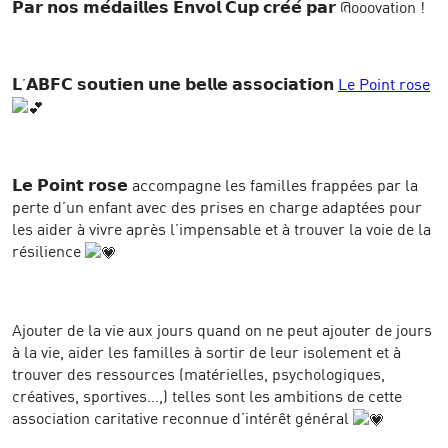
𝗣𝗮𝗿 𝗻𝗼𝘀 𝗺𝗲́𝗱𝗮𝗶𝗹𝗹𝗲𝘀 𝗘𝗻𝘃𝗼𝗹 𝗖𝘂𝗽 𝗰𝗿𝗲́𝗲́ 𝗽𝗮𝗿 @ooovation !
𝗟’𝗔𝗕𝗙𝗖 𝘀𝗼𝘂𝘁𝗶𝗲𝗻 𝘂𝗻𝗲 𝗯𝗲𝗹𝗹𝗲 𝗮𝘀𝘀𝗼𝗰𝗶𝗮𝘁𝗶𝗼𝗻
Le Point rose
𝗟𝗲 𝗣𝗼𝗶𝗻𝘁 𝗿𝗼𝘀𝗲 accompagne les familles frappées par la
perte d’un enfant avec des prises en charge adaptées pour
les aider à vivre après l’impensable et à trouver la voie de la
résilience
Ajouter de la vie aux jours quand on ne peut ajouter de jours
à la vie, aider les familles à sortir de leur isolement et à
trouver des ressources (matérielles, psychologiques,
créatives, sportives…,) telles sont les ambitions de cette
association caritative reconnue d’intérêt général