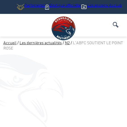
Partenaires
Boutique
officielle
Les anciens du club
Accueil
/
Les dernières actualités
/
N2
/
L’ABFC SOUTIENT LE POINT
ROSE