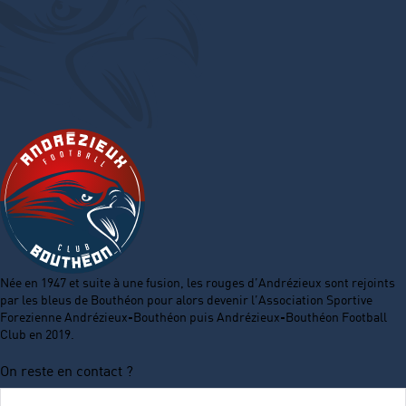
Née en 1947 et suite à une fusion, les rouges d’Andrézieux sont rejoints
par les bleus de Bouthéon pour alors devenir l’Association Sportive
Forezienne Andrézieux-Bouthéon puis Andrézieux-Bouthéon Football
Club en 2019.
On reste en contact ?