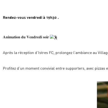
Rendez-vous vendredi à 19h30 .
𝐀𝐧𝐢𝐦𝐚𝐭𝐢𝐨𝐧 𝐝𝐮 𝐕𝐞𝐧𝐝𝐫𝐞𝐝𝐢 𝐬𝐨𝐢𝐫
Après la réception d’Istres FC, prolongez l’ambiance au Villa
Profitez d’un moment convivial entre supporters, avec pizzas 