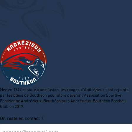
Née en 1947 et suite à une fusion, les rouges d’Andrézieux sont rejoints
par les bleus de Bouthéon pour alors devenir l’Association Sportive
Forezienne Andrézieux-Bouthéon puis Andrézieux-Bouthéon Football
Club en 2019.
On reste en contact ?