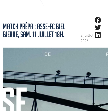
Share on Fa
MATCH PRÉPA : ASSE-FC BIEL
Share on Twitt
BIENNE, SAM. 11 JUILLET 18H.
Share on Lin
2 juillet
2026