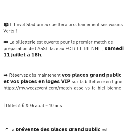
🏟️ L’Envol Stadium accueillera prochainement ses voisins
Verts !
🎟️ La billetterie est ouverte pour le premier match de
préparation de l’ASSE face au FC BIEL BIENNE , 𝘀𝗮𝗺𝗲𝗱𝗶
𝟭𝟭 𝗷𝘂𝗶𝗹𝗹𝗲𝘁 𝗮̀ 𝟭𝟴𝗵.
➡️ Réservez dès maintenant 𝘃𝗼𝘀 𝗽𝗹𝗮𝗰𝗲𝘀 𝗴𝗿𝗮𝗻𝗱 𝗽𝘂𝗯𝗹𝗶𝗰
𝗲𝘁 𝘃𝗼𝘀 𝗽𝗹𝗮𝗰𝗲𝘀 𝗲𝗻 𝗹𝗼𝗴𝗲𝘀 𝗩𝗜𝗣 sur la billetterie en ligne :
https://my.weezevent.com/match-asse-vs-fc-biel-bienne
ℹ️ Billet 6 € & Gratuit – 10 ans
📍 La 𝗽𝗿𝗲́𝘃𝗲𝗻𝘁𝗲 𝗱𝗲𝘀 𝗽𝗹𝗮𝗰𝗲𝘀 𝗴𝗿𝗮𝗻𝗱 𝗽𝘂𝗯𝗹𝗶𝗰 est