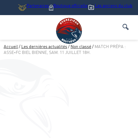
Partenaires
Boutique
officielle
Les anciens du club
Accueil
/
Les dernières actualités
/
Non classé
/
MATCH PRÉPA :
ASSE-FC BIEL BIENNE, SAM. 11 JUILLET 18H.