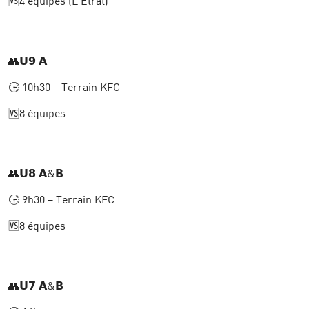
🆚4 équipes (L’Etrat)
👥𝗨𝟵 𝗔
🕞 10h30 – Terrain KFC
🆚8 équipes
👥𝗨𝟴 𝗔&𝗕
🕞 9h30 – Terrain KFC
🆚8 équipes
👥𝗨𝟳 𝗔&𝗕