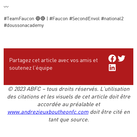
〰️
#TeamFaucon 🔵🔴 | #Faucon #SecondEnvol #national2
#doussonacademy
Share on Facebo
Share on Twitt
Partagez cet article avec vos amis et
Share on LinkedIn
soutenez l’équipe
© 2023 ABFC – tous droits réservés. L’utilisation
des citations et les visuels de cet article doit être
accordée au préalable et
www.andrezieuxboutheonfc.com
doit être cité en
tant que source.