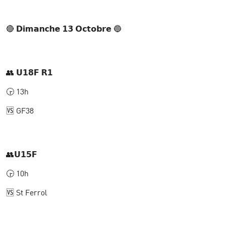
🔴 𝗗𝗶𝗺𝗮𝗻𝗰𝗵𝗲 𝟭𝟯 𝗢𝗰𝘁𝗼𝗯𝗿𝗲 🔵
👥 𝗨𝟭𝟴𝗙 𝗥𝟭
🕞 13h
🆚 GF38
👥𝗨𝟭𝟱𝗙
🕞 10h
🆚 St Ferrol