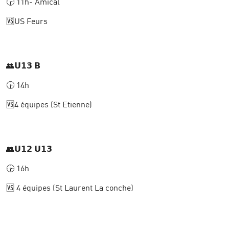
🕞 11h- Amical
🆚US Feurs
👥𝗨𝟭𝟯 𝗕
🕞 14h
🆚4 équipes (St Etienne)
👥𝗨𝟭𝟮 𝗨𝟭𝟯
🕞 16h
🆚 4 équipes (St Laurent La conche)