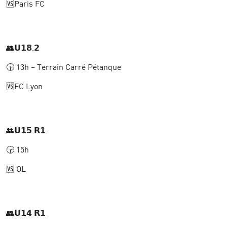
🆚Paris FC
👥𝗨𝟭𝟴.𝟮
🕞 13h – Terrain Carré Pétanque
🆚FC Lyon
👥𝗨𝟭𝟱 𝗥𝟭
🕞 15h
🆚 OL
👥𝗨𝟭𝟰 𝗥𝟭