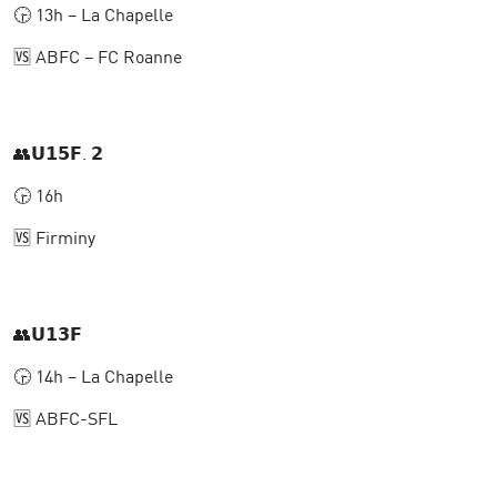
🕞 13h – La Chapelle
🆚 ABFC – FC Roanne
👥𝗨𝟭𝟱𝗙. 𝟮
🕞 16h
🆚 Firminy
👥𝗨𝟭𝟯𝗙
🕞 14h – La Chapelle
🆚 ABFC-SFL