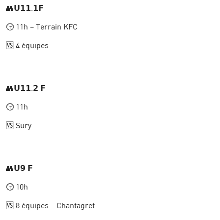
👥𝗨𝟭𝟭.𝟭𝗙
🕞 11h – Terrain KFC
🆚 4 équipes
👥𝗨𝟭𝟭.𝟮 𝗙
🕞 11h
🆚 Sury
👥𝗨𝟵 𝗙
🕞 10h
🆚 8 équipes – Chantagret