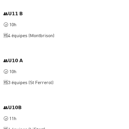
👥𝗨𝟭𝟭 𝗕
🕞 10h
🆚4 équipes (Montbrison)
👥𝗨𝟭𝟬 𝗔
🕞 10h
🆚3 équipes (St Ferrerol)
👥𝗨𝟭𝟬𝗕
🕞 11h