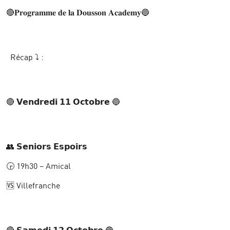
🔴𝐏𝐫𝐨𝐠𝐫𝐚𝐦𝐦𝐞 𝐝𝐞 𝐥𝐚 𝐃𝐨𝐮𝐬𝐬𝐨𝐧 𝐀𝐜𝐚𝐝𝐞𝐦𝐲🔵
Récap ⤵️ :
🔴 𝗩𝗲𝗻𝗱𝗿𝗲𝗱𝗶 𝟭𝟭 𝗢𝗰𝘁𝗼𝗯𝗿𝗲 🔵
👥 𝗦𝗲𝗻𝗶𝗼𝗿𝘀 𝗘𝘀𝗽𝗼𝗶𝗿𝘀
🕞 19h30 – Amical
🆚 Villefranche
🔴 𝗦𝗮𝗺𝗲𝗱𝗶 𝟭𝟮 𝗢𝗰𝘁𝗼𝗯𝗿𝗲 🔵