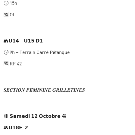
🕞 15h
🆚 OL
👥𝗨𝟭𝟰 – 𝗨𝟭𝟱 𝗗𝟭
🕞 9h – Terrain Carré Pétanque
🆚 RF 42
𝑺𝑬𝑪𝑻𝑰𝑶𝑵 𝑭𝑬́𝑴𝑰𝑵𝑰𝑵𝑬 𝑮𝑹𝑰𝑳𝑳𝑬𝑻𝑰𝑵𝑬𝑺
🔴 𝗦𝗮𝗺𝗲𝗱𝗶 𝟭𝟮 𝗢𝗰𝘁𝗼𝗯𝗿𝗲 🔵
👥𝗨𝟭𝟴𝗙. 𝟮