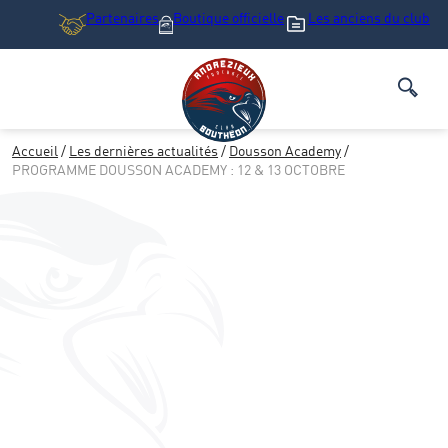
Partenaires
Boutique
officielle
Les anciens du club
Accueil
/
Les dernières actualités
/
Dousson Academy
/
PROGRAMME DOUSSON ACADEMY : 12 & 13 OCTOBRE