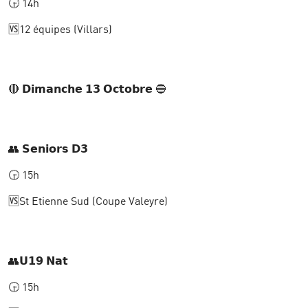
🕞 14h
🆚12 équipes (Villars)
🔴 𝗗𝗶𝗺𝗮𝗻𝗰𝗵𝗲 𝟭𝟯 𝗢𝗰𝘁𝗼𝗯𝗿𝗲 🔵
👥 𝗦𝗲𝗻𝗶𝗼𝗿𝘀 𝗗𝟯
🕞 15h
🆚St Etienne Sud (Coupe Valeyre)
👥𝗨𝟭𝟵 𝗡𝗮𝘁
🕞 15h