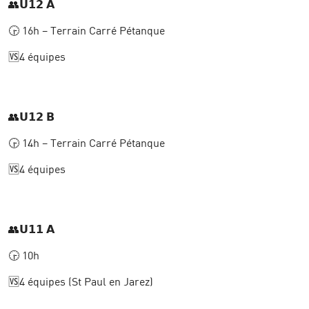
👥𝗨𝟭𝟮 𝗔
🕞 16h – Terrain Carré Pétanque
🆚4 équipes
👥𝗨𝟭𝟮 𝗕
🕞 14h – Terrain Carré Pétanque
🆚4 équipes
👥𝗨𝟭𝟭 𝗔
🕞 10h
🆚4 équipes (St Paul en Jarez)