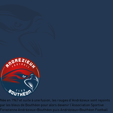
Née en 1947 et suite à une fusion, les rouges d’Andrézieux sont rejoints
par les bleus de Bouthéon pour alors devenir l’Association Sportive
Forezienne Andrézieux-Bouthéon puis Andrézieux-Bouthéon Football