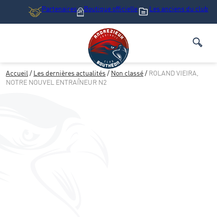
Partenaires
Boutique
officielle
Les anciens du club
Accueil
/
Les dernières actualités
/
Non classé
/
ROLAND VIEIRA,
NOTRE NOUVEL ENTRAÎNEUR N2