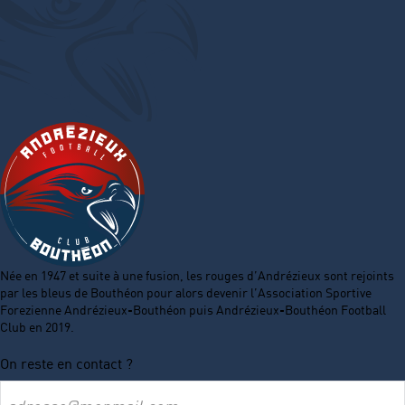
Née en 1947 et suite à une fusion, les rouges d’Andrézieux sont rejoints
par les bleus de Bouthéon pour alors devenir l’Association Sportive
Forezienne Andrézieux-Bouthéon puis Andrézieux-Bouthéon Football
Club en 2019.
On reste en contact ?