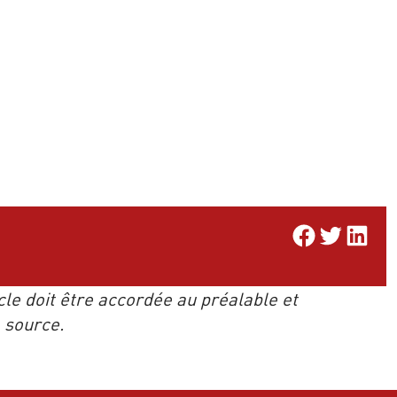
Share on Facebook
Share on Twitter
Share on Li
icle doit être accordée au préalable et
e source.