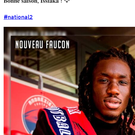
𝐁𝐨𝐧𝐧𝐞 𝐬𝐚𝐢𝐬𝐨𝐧, 𝐈𝐬𝐬𝐢𝐚𝐤𝐚 ! 🦅
#national2