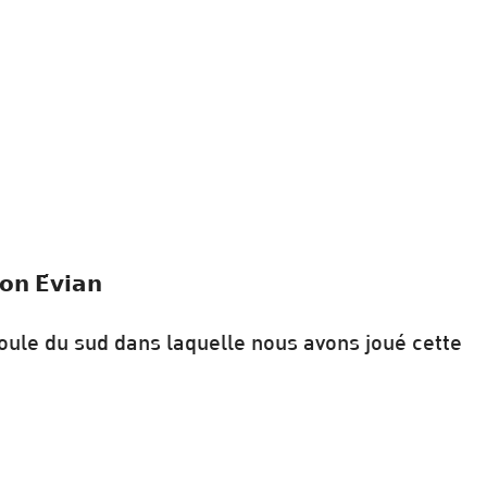
𝗼𝗻 𝗘́𝘃𝗶𝗮𝗻
poule du sud dans laquelle nous avons joué cette