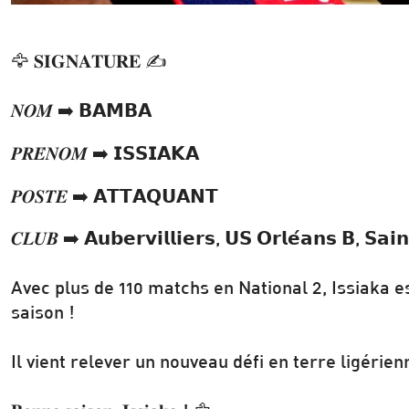
🦅 𝐒𝐈𝐆𝐍𝐀𝐓𝐔𝐑𝐄 ✍️
𝑵𝑶𝑴 ➡️ 𝗕𝗔𝗠𝗕𝗔
𝑷𝑹𝑬́𝑵𝑶𝑴 ➡️ 𝗜𝗦𝗦𝗜𝗔𝗞𝗔
𝑷𝑶𝑺𝑻𝑬 ➡️ 𝗔𝗧𝗧𝗔𝗤𝗨𝗔𝗡𝗧
𝑪𝑳𝑼𝑩 ➡️ 𝗔𝘂𝗯𝗲𝗿𝘃𝗶𝗹𝗹𝗶𝗲𝗿𝘀, 𝗨𝗦 𝗢𝗿𝗹𝗲́𝗮𝗻𝘀 𝗕, 𝗦𝗮𝗶
Avec plus de 110 matchs en National 2, Issiaka e
saison !
Il vient relever un nouveau défi en terre ligérien