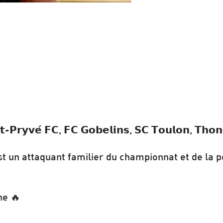
𝗻𝘁-𝗣𝗿𝘆𝘃𝗲́ 𝗙𝗖, 𝗙𝗖 𝗚𝗼𝗯𝗲𝗹𝗶𝗻𝘀, 𝗦𝗖 𝗧𝗼𝘂𝗹𝗼𝗻, 𝗧𝗵𝗼𝗻
st un attaquant familier du championnat et de la 
ne 🔥