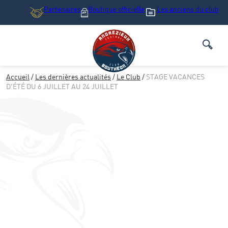
Partenaires
Boutique
officielle
Les anciens du club
Accueil
/
Les dernières actualités
/
Le Club
/
STAGE VACANCES
D’ÉTÉ DU 6 JUILLET AU 24 JUILLET