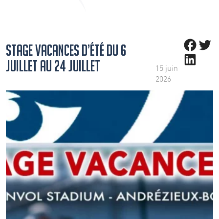
Share on Fac
Share on 
STAGE VACANCES D’ÉTÉ DU 6
Share on Link
JUILLET AU 24 JUILLET
15 juin
2026