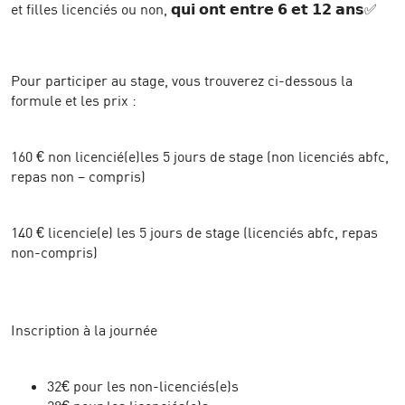
et filles licenciés ou non, 𝗾𝘂𝗶 𝗼𝗻𝘁 𝗲𝗻𝘁𝗿𝗲 𝟲 𝗲𝘁 𝟭𝟮 𝗮𝗻𝘀✅
Pour participer au stage, vous trouverez ci-dessous la
formule et les prix :
160 € non licencié(e)les 5 jours de stage (non licenciés abfc,
repas non – compris)
140 € licencie(e) les 5 jours de stage (licenciés abfc, repas
non-compris)
Inscription à la journée
32€ pour les non-licenciés(e)s