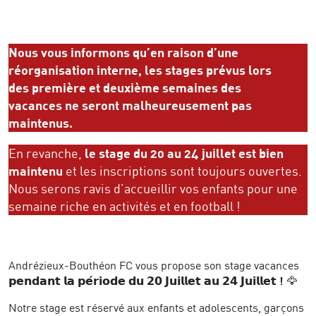
Nous vous informons qu’en raison d’une
réorganisation interne, les stages prévus lors
des première et deuxième semaines des
vacances ne seront malheureusement pas
maintenus.
En revanche,
le stage du 20 au 24 juillet est bien
maintenu
et les inscriptions sont toujours ouvertes.
Nous serons ravis d’accueillir vos enfants pour une
semaine riche en activités et en football !
Andrézieux-Bouthéon FC vous propose son stage vacances
𝗽𝗲𝗻𝗱𝗮𝗻𝘁 𝗹𝗮 𝗽𝗲́𝗿𝗶𝗼𝗱𝗲 𝗱𝘂 𝟮𝟬 𝗝𝘂𝗶𝗹𝗹𝗲𝘁 𝗮𝘂 𝟮𝟰 𝗝𝘂𝗶𝗹𝗹𝗲𝘁
!
🦅
Notre stage est réservé aux enfants et adolescents, garçons