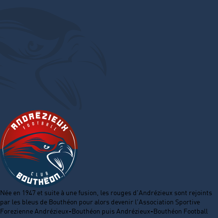
Née en 1947 et suite à une fusion, les rouges d’Andrézieux sont rejoints
par les bleus de Bouthéon pour alors devenir l’Association Sportive
Forezienne Andrézieux-Bouthéon puis Andrézieux-Bouthéon Football