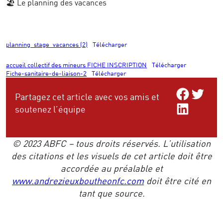
🏖️ Le planning des vacances
planning_stage_vacances (2)
Télécharger
accueil collectif des mineurs FICHE INSCRIPTION
Télécharger
Fiche-sanitaire-de-liaison-2
Télécharger
Share on Facebo
Share on Twitt
Partagez cet article avec vos amis et
Share on LinkedIn
soutenez l’équipe
© 2023 ABFC – tous droits réservés. L’utilisation
des citations et les visuels de cet article doit être
accordée au préalable et
www.andrezieuxboutheonfc.com
doit être cité en
tant que source.