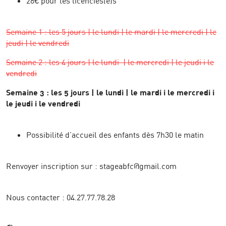
28€ pour les licenciés(e)s
Semaine 1 : les 5 jours | le lundi | le mardi | le mercredi | le
jeudi | le vendredi
Semaine 2 : les 4 jours | le lundi | le mercredi | le jeudi i le
vendredi
Semaine 3 : les 5 jours | le lundi | le mardi i le mercredi i
le jeudi i le vendredi
Possibilité d’accueil des enfants dès 7h30 le matin
Renvoyer inscription sur : stageabfc@gmail.com
Nous contacter : 04.27.77.78.28