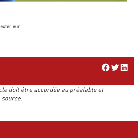
extérieur.
Share on Facebook
Share on Twitter
Share on Li
icle doit être accordée au préalable et
e source.