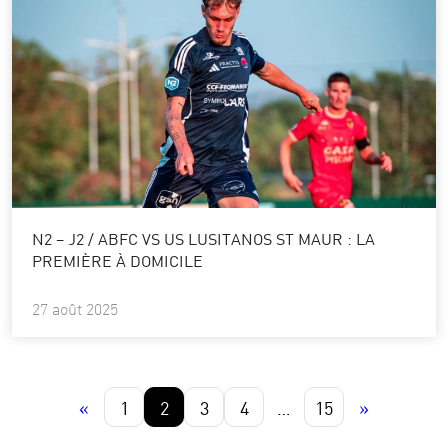
N2 – J2 / ABFC VS US LUSITANOS ST MAUR : LA
PREMIÈRE À DOMICILE
27 août 2025
«
1
2
3
4
…
15
»