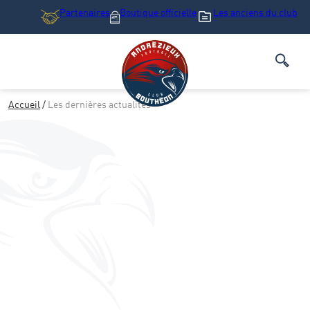
Partenaires
Boutique
officielle
Les anciens du club
Accueil
/
Les dernières actualités