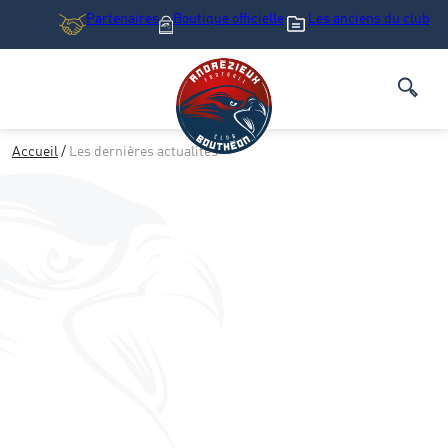
Partenaires
Boutique
officielle
Les anciens du club
Accueil
/
Les dernières actualités