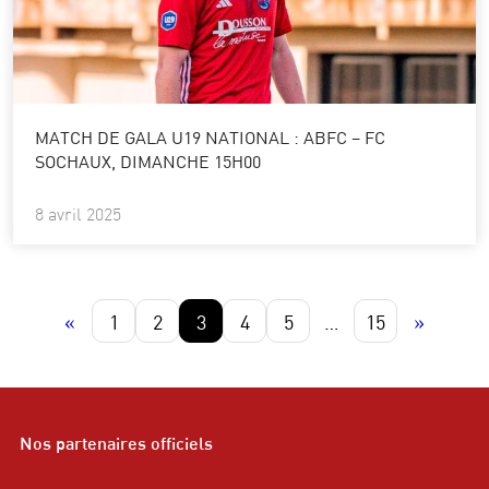
MATCH DE GALA U19 NATIONAL : ABFC – FC
SOCHAUX, DIMANCHE 15H00
8 avril 2025
«
1
2
3
4
5
…
15
»
Nos partenaires officiels